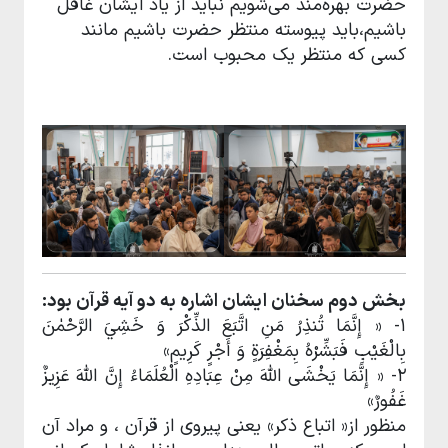
حضرت بهره‌مند می‌شویم نباید از یاد ایشان غافل
باشیم،باید پیوسته منتظر حضرت باشیم مانند
کسی که منتظر یک محبوب است.
بخش دوم سخنان ایشان اشاره به دو آیه قرآن بود:
۱- « إِنَّمَا تُنذِرُ مَنِ اتَّبَعَ الذِّكْرَ وَ خَشِيَ الرَّحْمٰنَ
بِالْغَيْبِ فَبَشِّرْهُ بِمَغْفِرَةٍ وَ أَجْرٍ كَرِيمٍ»
۲- « إِنَّمَا يَخْشَى اللَّهَ مِنْ عِبَادِهِ الْعُلَمَاءُ إِنَّ اللَّهَ عَزِيزٌ
غَفُورٌ»
منظور از« اتباع ذکر» یعنی پیروی از قرآن ، و مراد آن