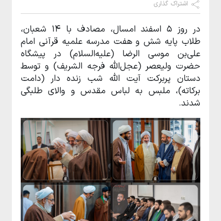
اشتراک گذاری
در روز 5 اسفند امسال، مصادف با 14 شعبان،
طلاب پایه شش و هفت مدرسه علمیه قرآنی امام
علی‌بن موسی الرضا (علیه‌السلام) در پیشگاه
حضرت ولیعصر (عجل‌الله فرجه الشریف) و توسط
دستان پربرکت آیت الله شب زنده دار (دامت
برکاته)، ملبس به لباس مقدس و والای طلبگی
شدند.